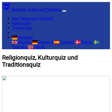
Religion, Kultur und Tradition
Das Tagesquiz
(current)
Kategorien
Thema Quiz
Deutsch
English
Deutsch
Espanol
Dansk
Svenska
Norsk
Religionquiz, Kulturquiz und
Traditionsquiz