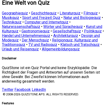
Eine Welt von Quiz
Geographiequiz
•
Geschichtequiz
•
Literaturquiz
•
Filmquiz
•
Musikquiz
•
Sport und Freizeit Quiz
•
Natur und Biologiequiz
•
Technikquiz
•
Computer und Internetquiz
•
Naturwissenschaftquiz
•
Wörter und Sprachequiz
•
Kunst und
Kulturquiz
•
Gastronomiequiz
•
Gesellschaftquiz
•
Politikquiz
•
Handel und Unternehmenquiz
•
Architekturquiz
•
Design und
Modequiz
•
Der Menschquiz
•
Religionquiz, Kulturquiz und
Traditionsquiz
•
TV und Radioquiz
•
Klatsch und Tratschquiz
•
Urlaub und Reisenquiz
•
Allgemeinbildungsquiz
Disclaimer
QuizStone ist ein Quiz Portal und keine Enzyklopädie. Die
Richtigkeit der Fragen und Antworten auf unseren Seiten ist
ohne Gewähr. Bei Zweifel können Informationen auch
anderweitig gesammelt werden.
Twitter
Facebook
LinkedIn
© 2008-2026 QUIZSTONE APS. ALL RIGHTS RESERVED.
Features