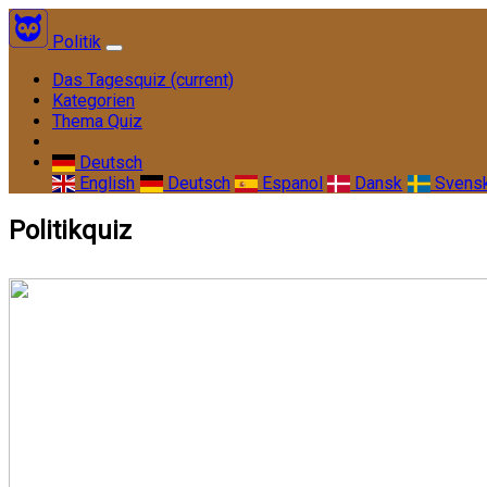
Politik
Das Tagesquiz
(current)
Kategorien
Thema Quiz
Deutsch
English
Deutsch
Espanol
Dansk
Svens
Politikquiz