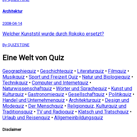
Architektur
2008-04-14
Welcher Kunststil wurde durch Rokoko ersetzt?
By QUIZSTONE
Eine Welt von Quiz
Geographiequiz
•
Geschichtequiz
•
Literaturquiz
•
Filmquiz
•
Musikquiz
•
Sport und Freizeit Quiz
•
Natur und Biologiequiz
•
Technikquiz
•
Computer und Internetquiz
•
Naturwissenschaftquiz
•
Wörter und Sprachequiz
•
Kunst und
Kulturquiz
•
Gastronomiequiz
•
Gesellschaftquiz
•
Politikquiz
•
Handel und Unternehmenquiz
•
Architekturquiz
•
Design und
Modequiz
•
Der Menschquiz
•
Religionquiz, Kulturquiz und
Traditionsquiz
•
TV und Radioquiz
•
Klatsch und Tratschquiz
•
Urlaub und Reisenquiz
•
Allgemeinbildungsquiz
Disclaimer