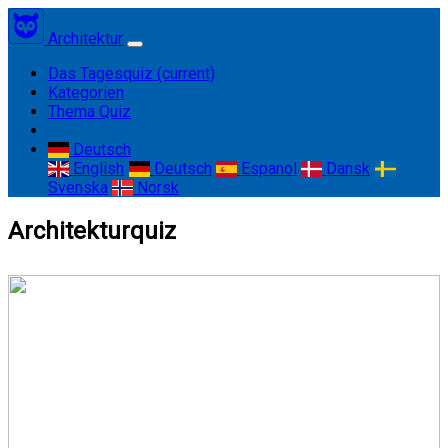
Architektur
Das Tagesquiz
(current)
Kategorien
Thema Quiz
Deutsch
English
Deutsch
Espanol
Dansk
Svenska
Norsk
Architekturquiz