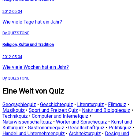
2012-05-04
Wie viele Tage hat ein Jahr?
By QUIZSTONE
Religion, Kultur und Tradition
2012-05-04
Wie viele Wochen hat ein Jahr?
By QUIZSTONE
Eine Welt von Quiz
Geographiequiz
•
Geschichtequiz
•
Literaturquiz
•
Filmquiz
•
Musikquiz
•
Sport und Freizeit Quiz
•
Natur und Biologiequiz
•
Technikquiz
•
Computer und Internetquiz
•
Naturwissenschaftquiz
•
Wörter und Sprachequiz
•
Kunst und
Kulturquiz
•
Gastronomiequiz
•
Gesellschaftquiz
•
Politikquiz
•
Handel und Unternehmenquiz
•
Architekturquiz
•
Design und