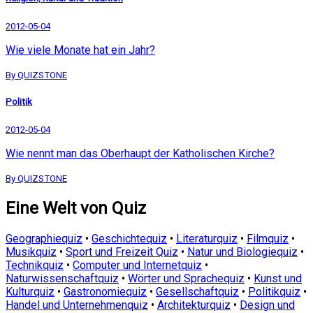
2012-05-04
Wie viele Monate hat ein Jahr?
By QUIZSTONE
Politik
2012-05-04
Wie nennt man das Oberhaupt der Katholischen Kirche?
By QUIZSTONE
Eine Welt von Quiz
Geographiequiz
•
Geschichtequiz
•
Literaturquiz
•
Filmquiz
•
Musikquiz
•
Sport und Freizeit Quiz
•
Natur und Biologiequiz
•
Technikquiz
•
Computer und Internetquiz
•
Naturwissenschaftquiz
•
Wörter und Sprachequiz
•
Kunst und
Kulturquiz
•
Gastronomiequiz
•
Gesellschaftquiz
•
Politikquiz
•
Handel und Unternehmenquiz
•
Architekturquiz
•
Design und