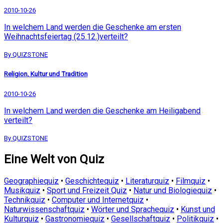
2010-10-26
In welchem Land werden die Geschenke am ersten
Weihnachtsfeiertag (25.12.)verteilt?
By QUIZSTONE
Religion, Kultur und Tradition
2010-10-26
In welchem Land werden die Geschenke am Heiligabend
verteilt?
By QUIZSTONE
Eine Welt von Quiz
Geographiequiz
•
Geschichtequiz
•
Literaturquiz
•
Filmquiz
•
Musikquiz
•
Sport und Freizeit Quiz
•
Natur und Biologiequiz
•
Technikquiz
•
Computer und Internetquiz
•
Naturwissenschaftquiz
•
Wörter und Sprachequiz
•
Kunst und
Kulturquiz
•
Gastronomiequiz
•
Gesellschaftquiz
•
Politikquiz
•