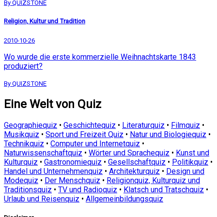
By QUIZSTONE
Religion, Kultur und Tradition
2010-10-26
Wo wurde die erste kommerzielle Weihnachtskarte 1843
produziert?
By QUIZSTONE
Eine Welt von Quiz
Geographiequiz
•
Geschichtequiz
•
Literaturquiz
•
Filmquiz
•
Musikquiz
•
Sport und Freizeit Quiz
•
Natur und Biologiequiz
•
Technikquiz
•
Computer und Internetquiz
•
Naturwissenschaftquiz
•
Wörter und Sprachequiz
•
Kunst und
Kulturquiz
•
Gastronomiequiz
•
Gesellschaftquiz
•
Politikquiz
•
Handel und Unternehmenquiz
•
Architekturquiz
•
Design und
Modequiz
•
Der Menschquiz
•
Religionquiz, Kulturquiz und
Traditionsquiz
•
TV und Radioquiz
•
Klatsch und Tratschquiz
•
Urlaub und Reisenquiz
•
Allgemeinbildungsquiz