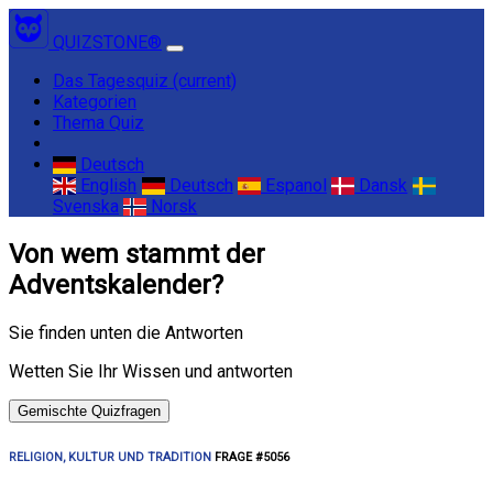
QUIZSTONE®
Das Tagesquiz
(current)
Kategorien
Thema Quiz
Deutsch
English
Deutsch
Espanol
Dansk
Svenska
Norsk
Von wem stammt der
Adventskalender?
Sie finden unten die Antworten
Wetten Sie Ihr Wissen und antworten
Gemischte Quizfragen
RELIGION, KULTUR UND TRADITION
FRAGE #5056