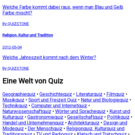
Welche Farbe kommt dabei raus, wenn man Blau und Gelb
Farbe mischt?
By QUIZSTONE
Religion, Kultur und Tradition
2012-05-04
Welche Jahreszeit kommt nach dem Winter?
By QUIZSTONE
Eine Welt von Quiz
Geographiequiz
•
Geschichtequiz
•
Literaturquiz
•
Filmquiz
•
Musikquiz
•
Sport und Freizeit Quiz
•
Natur und Biologiequiz
•
Technikquiz
•
Computer und Internetquiz
•
Naturwissenschaftquiz
•
Wörter und Sprachequiz
•
Kunst und
Kulturquiz
•
Gastronomiequiz
•
Gesellschaftquiz
•
Politikquiz
•
Handel und Unternehmenquiz
•
Architekturquiz
•
Design und
Modequiz
•
Der Menschquiz
•
Religionquiz, Kulturquiz und
Traditionsquiz
•
TV und Radioquiz
•
Klatsch und Tratschquiz
•