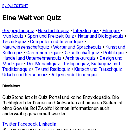
By QUIZSTONE
Eine Welt von Quiz
Geographiequiz
•
Geschichtequiz
•
Literaturquiz
•
Filmquiz
•
Musikquiz
•
Sport und Freizeit Quiz
•
Natur und Biologiequiz
•
Technikquiz
•
Computer und Internetquiz
•
Naturwissenschaftquiz
•
Wörter und Sprachequiz
•
Kunst und
Kulturquiz
•
Gastronomiequiz
•
Gesellschaftquiz
•
Politikquiz
•
Handel und Unternehmenquiz
•
Architekturquiz
•
Design und
Modequiz
•
Der Menschquiz
•
Religionquiz, Kulturquiz und
Traditionsquiz
•
TV und Radioquiz
•
Klatsch und Tratschquiz
•
Urlaub und Reisenquiz
•
Allgemeinbildungsquiz
Disclaimer
QuizStone ist ein Quiz Portal und keine Enzyklopädie. Die
Richtigkeit der Fragen und Antworten auf unseren Seiten ist
ohne Gewähr. Bei Zweifel können Informationen auch
anderweitig gesammelt werden.
Twitter
Facebook
LinkedIn
© 2008-2026 QUIZSTONE APS. ALL RIGHTS RESERVED.