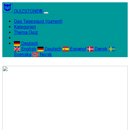
QUIZSTONE®
Das Tagesquiz
(current)
Kategorien
Thema Quiz
Deutsch
English
Deutsch
Espanol
Dansk
Svenska
Norsk