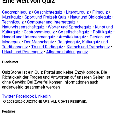
Eine Welt von Quiz
Geographiequiz
•
Geschichtequiz
•
Literaturquiz
•
Filmquiz
•
Musikquiz
•
Sport und Freizeit Quiz
•
Natur und Biologiequiz
•
Technikquiz
•
Computer und Internetquiz
•
Naturwissenschaftquiz
•
Wörter und Sprachequiz
•
Kunst und
Kulturquiz
•
Gastronomiequiz
•
Gesellschaftquiz
•
Politikquiz
•
Handel und Unternehmenquiz
•
Architekturquiz
•
Design und
Modequiz
•
Der Menschquiz
•
Religionquiz, Kulturquiz und
Traditionsquiz
•
TV und Radioquiz
•
Klatsch und Tratschquiz
•
Urlaub und Reisenquiz
•
Allgemeinbildungsquiz
Disclaimer
QuizStone ist ein Quiz Portal und keine Enzyklopädie. Die
Richtigkeit der Fragen und Antworten auf unseren Seiten ist
ohne Gewähr. Bei Zweifel können Informationen auch
anderweitig gesammelt werden.
Twitter
Facebook
LinkedIn
© 2008-2026 QUIZSTONE APS. ALL RIGHTS RESERVED.
Features