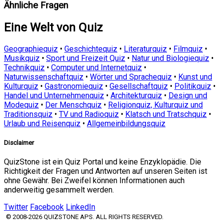
Ähnliche Fragen
Eine Welt von Quiz
Geographiequiz
•
Geschichtequiz
•
Literaturquiz
•
Filmquiz
•
Musikquiz
•
Sport und Freizeit Quiz
•
Natur und Biologiequiz
•
Technikquiz
•
Computer und Internetquiz
•
Naturwissenschaftquiz
•
Wörter und Sprachequiz
•
Kunst und
Kulturquiz
•
Gastronomiequiz
•
Gesellschaftquiz
•
Politikquiz
•
Handel und Unternehmenquiz
•
Architekturquiz
•
Design und
Modequiz
•
Der Menschquiz
•
Religionquiz, Kulturquiz und
Traditionsquiz
•
TV und Radioquiz
•
Klatsch und Tratschquiz
•
Urlaub und Reisenquiz
•
Allgemeinbildungsquiz
Disclaimer
QuizStone ist ein Quiz Portal und keine Enzyklopädie. Die
Richtigkeit der Fragen und Antworten auf unseren Seiten ist
ohne Gewähr. Bei Zweifel können Informationen auch
anderweitig gesammelt werden.
Twitter
Facebook
LinkedIn
© 2008-2026 QUIZSTONE APS. ALL RIGHTS RESERVED.