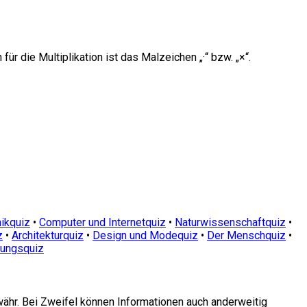
ür die Multiplikation ist das Malzeichen „·“ bzw. „×“.
ikquiz
•
Computer und Internetquiz
•
Naturwissenschaftquiz
•
z
•
Architekturquiz
•
Design und Modequiz
•
Der Menschquiz
•
dungsquiz
währ. Bei Zweifel können Informationen auch anderweitig