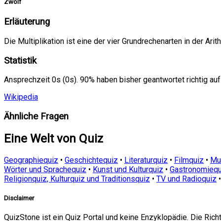
Zwölf
Erläuterung
Die Multiplikation ist eine der vier Grundrechenarten in der Ari
Statistik
Ansprechzeit 0s (0s). 90% haben bisher geantwortet richtig auf
Wikipedia
Ähnliche Fragen
Eine Welt von Quiz
Geographiequiz
•
Geschichtequiz
•
Literaturquiz
•
Filmquiz
•
Mu
Wörter und Sprachequiz
•
Kunst und Kulturquiz
•
Gastronomiequ
Religionquiz, Kulturquiz und Traditionsquiz
•
TV und Radioquiz
Disclaimer
QuizStone ist ein Quiz Portal und keine Enzyklopädie. Die Ric