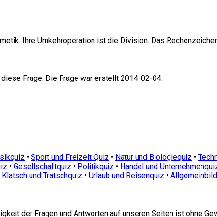
thmetik. Ihre Umkehroperation ist die Division. Das Rechenzeichen f
 diese Frage. Die Frage war erstellt 2014-02-04.
sikquiz
•
Sport und Freizeit Quiz
•
Natur und Biologiequiz
•
Techn
iz
•
Gesellschaftquiz
•
Politikquiz
•
Handel und Unternehmenqui
•
Klatsch und Tratschquiz
•
Urlaub und Reisenquiz
•
Allgemeinbil
htigkeit der Fragen und Antworten auf unseren Seiten ist ohne Ge