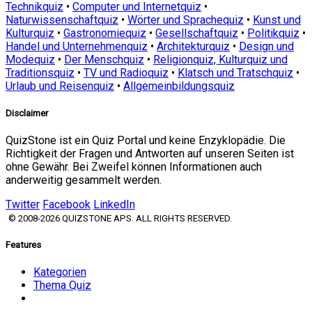
Technikquiz
•
Computer und Internetquiz
•
Naturwissenschaftquiz
•
Wörter und Sprachequiz
•
Kunst und
Kulturquiz
•
Gastronomiequiz
•
Gesellschaftquiz
•
Politikquiz
•
Handel und Unternehmenquiz
•
Architekturquiz
•
Design und
Modequiz
•
Der Menschquiz
•
Religionquiz, Kulturquiz und
Traditionsquiz
•
TV und Radioquiz
•
Klatsch und Tratschquiz
•
Urlaub und Reisenquiz
•
Allgemeinbildungsquiz
Disclaimer
QuizStone ist ein Quiz Portal und keine Enzyklopädie. Die
Richtigkeit der Fragen und Antworten auf unseren Seiten ist
ohne Gewähr. Bei Zweifel können Informationen auch
anderweitig gesammelt werden.
Twitter
Facebook
LinkedIn
© 2008-2026 QUIZSTONE APS. ALL RIGHTS RESERVED.
Features
Kategorien
Thema Quiz