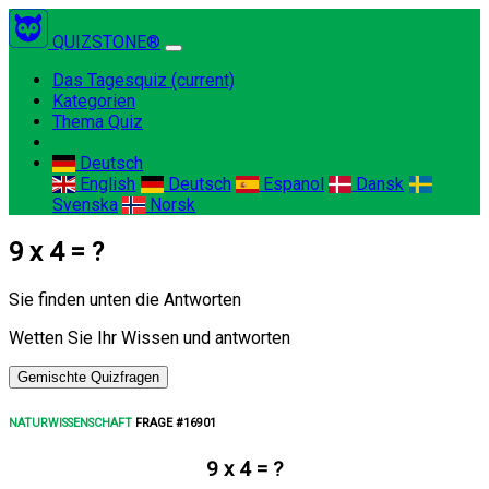
QUIZSTONE®
Das Tagesquiz
(current)
Kategorien
Thema Quiz
Deutsch
English
Deutsch
Espanol
Dansk
Svenska
Norsk
9 x 4 = ?
Sie finden unten die Antworten
Wetten Sie Ihr Wissen und antworten
Gemischte Quizfragen
NATURWISSENSCHAFT
FRAGE #16901
9 x 4 = ?