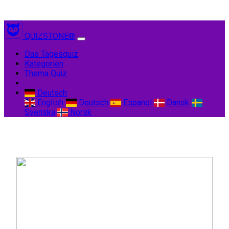
QUIZSTONE®
(current)
Das Tagesquiz
Kategorien
Thema Quiz
Deutsch
English
Deutsch
Espanol
Dansk
Svenska
Norsk