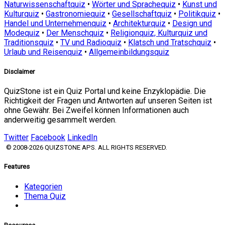
Naturwissenschaftquiz
•
Wörter und Sprachequiz
•
Kunst und
Kulturquiz
•
Gastronomiequiz
•
Gesellschaftquiz
•
Politikquiz
•
Handel und Unternehmenquiz
•
Architekturquiz
•
Design und
Modequiz
•
Der Menschquiz
•
Religionquiz, Kulturquiz und
Traditionsquiz
•
TV und Radioquiz
•
Klatsch und Tratschquiz
•
Urlaub und Reisenquiz
•
Allgemeinbildungsquiz
Disclaimer
QuizStone ist ein Quiz Portal und keine Enzyklopädie. Die
Richtigkeit der Fragen und Antworten auf unseren Seiten ist
ohne Gewähr. Bei Zweifel können Informationen auch
anderweitig gesammelt werden.
Twitter
Facebook
LinkedIn
© 2008-2026 QUIZSTONE APS. ALL RIGHTS RESERVED.
Features
Kategorien
Thema Quiz