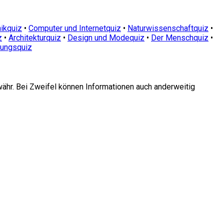
ikquiz
•
Computer und Internetquiz
•
Naturwissenschaftquiz
•
z
•
Architekturquiz
•
Design und Modequiz
•
Der Menschquiz
•
dungsquiz
währ. Bei Zweifel können Informationen auch anderweitig