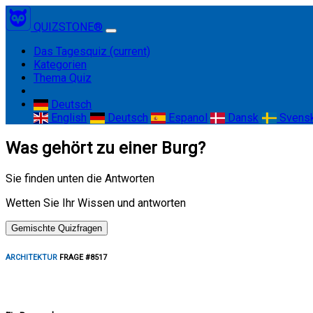
QUIZSTONE®
Das Tagesquiz
(current)
Kategorien
Thema Quiz
Deutsch
English
Deutsch
Espanol
Dansk
Svens
Was gehört zu einer Burg?
Sie finden unten die Antworten
Wetten Sie Ihr Wissen und antworten
Gemischte Quizfragen
ARCHITEKTUR
FRAGE #8517