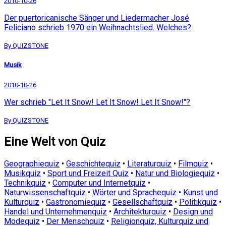
2010-10-26
Der puertoricanische Sänger und Liedermacher José
Feliciano schrieb 1970 ein Weihnachtslied. Welches?
By QUIZSTONE
Musik
2010-10-26
Wer schrieb "Let It Snow! Let It Snow! Let It Snow!"?
By QUIZSTONE
Eine Welt von Quiz
Geographiequiz
•
Geschichtequiz
•
Literaturquiz
•
Filmquiz
•
Musikquiz
•
Sport und Freizeit Quiz
•
Natur und Biologiequiz
•
Technikquiz
•
Computer und Internetquiz
•
Naturwissenschaftquiz
•
Wörter und Sprachequiz
•
Kunst und
Kulturquiz
•
Gastronomiequiz
•
Gesellschaftquiz
•
Politikquiz
•
Handel und Unternehmenquiz
•
Architekturquiz
•
Design und
Modequiz
•
Der Menschquiz
•
Religionquiz, Kulturquiz und