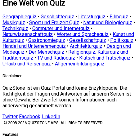
Eine Welt von Quiz
Geographiequiz
•
Geschichtequiz
•
Literaturquiz
•
Filmquiz
•
Musikquiz
•
Sport und Freizeit Quiz
•
Natur und Biologiequiz
•
Technikquiz
•
Computer und Internetquiz
•
Naturwissenschaftquiz
•
Wörter und Sprachequiz
•
Kunst und
Kulturquiz
•
Gastronomiequiz
•
Gesellschaftquiz
•
Politikquiz
•
Handel und Unternehmenquiz
•
Architekturquiz
•
Design und
Modequiz
•
Der Menschquiz
•
Religionquiz, Kulturquiz und
Traditionsquiz
•
TV und Radioquiz
•
Klatsch und Tratschquiz
•
Urlaub und Reisenquiz
•
Allgemeinbildungsquiz
Disclaimer
QuizStone ist ein Quiz Portal und keine Enzyklopädie. Die
Richtigkeit der Fragen und Antworten auf unseren Seiten ist
ohne Gewähr. Bei Zweifel können Informationen auch
anderweitig gesammelt werden.
Twitter
Facebook
LinkedIn
© 2008-2026 QUIZSTONE APS. ALL RIGHTS RESERVED.
Features