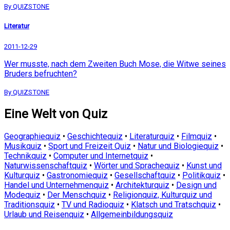
By QUIZSTONE
Literatur
2011-12-29
Wer musste, nach dem Zweiten Buch Mose, die Witwe seines
Bruders befruchten?
By QUIZSTONE
Eine Welt von Quiz
Geographiequiz
•
Geschichtequiz
•
Literaturquiz
•
Filmquiz
•
Musikquiz
•
Sport und Freizeit Quiz
•
Natur und Biologiequiz
•
Technikquiz
•
Computer und Internetquiz
•
Naturwissenschaftquiz
•
Wörter und Sprachequiz
•
Kunst und
Kulturquiz
•
Gastronomiequiz
•
Gesellschaftquiz
•
Politikquiz
•
Handel und Unternehmenquiz
•
Architekturquiz
•
Design und
Modequiz
•
Der Menschquiz
•
Religionquiz, Kulturquiz und
Traditionsquiz
•
TV und Radioquiz
•
Klatsch und Tratschquiz
•
Urlaub und Reisenquiz
•
Allgemeinbildungsquiz