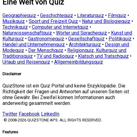
Eine Welt von Quiz
Geographiequiz
•
Geschichtequiz
•
Literaturquiz
•
Filmquiz
•
Musikquiz
•
Sport und Freizeit Quiz
•
Natur und Biologiequiz
•
Technikquiz
•
Computer und Internetquiz
•
Naturwissenschaftquiz
•
Wörter und Sprachequiz
•
Kunst und
Kulturquiz
•
Gastronomiequiz
•
Gesellschaftquiz
•
Politikquiz
•
Handel und Unternehmenquiz
•
Architekturquiz
•
Design und
Modequiz
•
Der Menschquiz
•
Religionquiz, Kulturquiz und
Traditionsquiz
•
TV und Radioquiz
•
Klatsch und Tratschquiz
•
Urlaub und Reisenquiz
•
Allgemeinbildungsquiz
Disclaimer
QuizStone ist ein Quiz Portal und keine Enzyklopädie. Die
Richtigkeit der Fragen und Antworten auf unseren Seiten ist
ohne Gewähr. Bei Zweifel können Informationen auch
anderweitig gesammelt werden.
Twitter
Facebook
LinkedIn
© 2008-2026 QUIZSTONE APS. ALL RIGHTS RESERVED.
Features