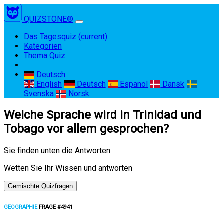
QUIZSTONE®
Das Tagesquiz
(current)
Kategorien
Thema Quiz
Deutsch
English
Deutsch
Espanol
Dansk
Svenska
Norsk
Welche Sprache wird in Trinidad und
Tobago vor allem gesprochen?
Sie finden unten die Antworten
Wetten Sie Ihr Wissen und antworten
Gemischte Quizfragen
GEOGRAPHIE
FRAGE #4941