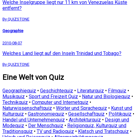
Welche Inselgruppe liegt nur 11 km von Venezuelas Küste
entfernt?
By QUIZSTONE
Geographie
2010-08-07
Welches Land liegt auf den Inseln Trinidad und Tobago?
By QUIZSTONE
Eine Welt von Quiz
Geographiequiz
•
Geschichtequiz
•
Literaturquiz
•
Filmquiz
•
Musikquiz
•
Sport und Freizeit Quiz
•
Natur und Biologiequiz
•
Technikquiz
•
Computer und Internetquiz
•
Naturwissenschaftquiz
•
Wörter und Sprachequiz
•
Kunst und
Kulturquiz
•
Gastronomiequiz
•
Gesellschaftquiz
•
Politikquiz
•
Handel und Unternehmenquiz
•
Architekturquiz
•
Design und
Modequiz
•
Der Menschquiz
•
Religionquiz, Kulturquiz und
Traditionsquiz
•
TV und Radioquiz
•
Klatsch und Tratschquiz
•