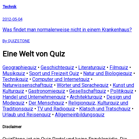
Technik
2012-05-04
Was findet man normalerweise nicht in einem Krankenhaus?
By QUIZSTONE
Eine Welt von Quiz
Geographiequiz
•
Geschichtequiz
•
Literaturquiz
•
Filmquiz
•
Musikquiz
•
Sport und Freizeit Quiz
•
Natur und Biologiequiz
•
Technikquiz
•
Computer und Internetquiz
•
Naturwissenschaftquiz
•
Wörter und Sprachequiz
•
Kunst und
Kulturquiz
•
Gastronomiequiz
•
Gesellschaftquiz
•
Politikquiz
•
Handel und Unternehmenquiz
•
Architekturquiz
•
Design und
Modequiz
•
Der Menschquiz
•
Religionquiz, Kulturquiz und
Traditionsquiz
•
TV und Radioquiz
•
Klatsch und Tratschquiz
•
Urlaub und Reisenquiz
•
Allgemeinbildungsquiz
Disclaimer