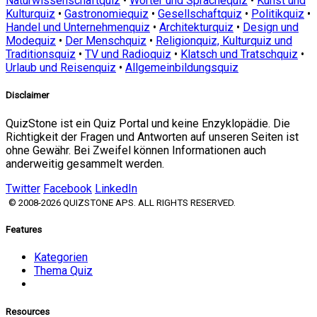
Naturwissenschaftquiz
•
Wörter und Sprachequiz
•
Kunst und
Kulturquiz
•
Gastronomiequiz
•
Gesellschaftquiz
•
Politikquiz
•
Handel und Unternehmenquiz
•
Architekturquiz
•
Design und
Modequiz
•
Der Menschquiz
•
Religionquiz, Kulturquiz und
Traditionsquiz
•
TV und Radioquiz
•
Klatsch und Tratschquiz
•
Urlaub und Reisenquiz
•
Allgemeinbildungsquiz
Disclaimer
QuizStone ist ein Quiz Portal und keine Enzyklopädie. Die
Richtigkeit der Fragen und Antworten auf unseren Seiten ist
ohne Gewähr. Bei Zweifel können Informationen auch
anderweitig gesammelt werden.
Twitter
Facebook
LinkedIn
© 2008-2026 QUIZSTONE APS. ALL RIGHTS RESERVED.
Features
Kategorien
Thema Quiz
Resources