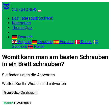
QUIZSTONE®
Das Tagesquiz
(current)
Kategorien
Thema Quiz
Deutsch
English
Deutsch
Espanol
Dansk
Svenska
Norsk
Womit kann man am besten Schrauben
in ein Brett schrauben?
Sie finden unten die Antworten
Wetten Sie Ihr Wissen und antworten
Gemischte Quizfragen
TECHNIK
FRAGE #8395