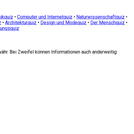
ikquiz
•
Computer und Internetquiz
•
Naturwissenschaftquiz
•
z
•
Architekturquiz
•
Design und Modequiz
•
Der Menschquiz
•
dungsquiz
währ. Bei Zweifel können Informationen auch anderweitig