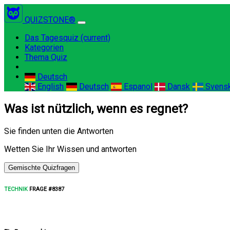
QUIZSTONE®
Das Tagesquiz
(current)
Kategorien
Thema Quiz
Deutsch
English
Deutsch
Espanol
Dansk
Svens
Was ist nützlich, wenn es regnet?
Sie finden unten die Antworten
Wetten Sie Ihr Wissen und antworten
Gemischte Quizfragen
TECHNIK
FRAGE #8387