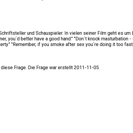
chriftsteller und Schauspieler. In vielen seiner Film geht es um 
ner, you´d better have a good hand." "Don´t knock masturbation - it
rty." "Remember, if you smoke after sex you´re doing it too fast.
 diese Frage. Die Frage war erstellt 2011-11-05.