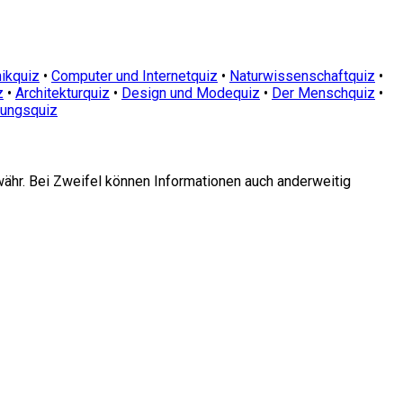
ikquiz
•
Computer und Internetquiz
•
Naturwissenschaftquiz
•
z
•
Architekturquiz
•
Design und Modequiz
•
Der Menschquiz
•
dungsquiz
währ. Bei Zweifel können Informationen auch anderweitig