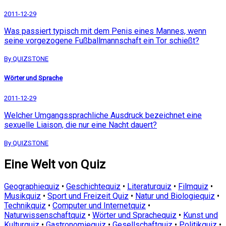
2011-12-29
Was passiert typisch mit dem Penis eines Mannes, wenn
seine vorgezogene Fußballmannschaft ein Tor schießt?
By QUIZSTONE
Wörter und Sprache
2011-12-29
Welcher Umgangssprachliche Ausdruck bezeichnet eine
sexuelle Liaison, die nur eine Nacht dauert?
By QUIZSTONE
Eine Welt von Quiz
Geographiequiz
•
Geschichtequiz
•
Literaturquiz
•
Filmquiz
•
Musikquiz
•
Sport und Freizeit Quiz
•
Natur und Biologiequiz
•
Technikquiz
•
Computer und Internetquiz
•
Naturwissenschaftquiz
•
Wörter und Sprachequiz
•
Kunst und
Kulturquiz
•
Gastronomiequiz
•
Gesellschaftquiz
•
Politikquiz
•