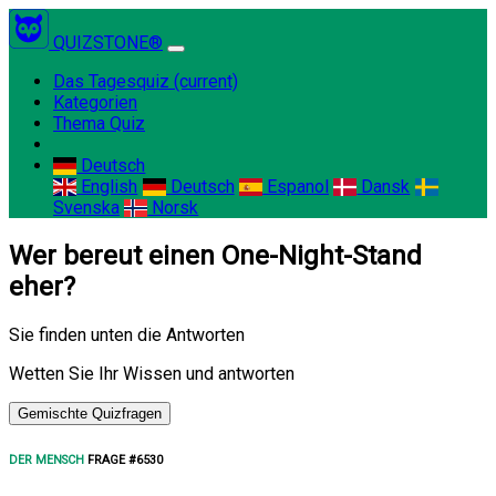
QUIZSTONE®
Das Tagesquiz
(current)
Kategorien
Thema Quiz
Deutsch
English
Deutsch
Espanol
Dansk
Svenska
Norsk
Wer bereut einen One-Night-Stand
eher?
Sie finden unten die Antworten
Wetten Sie Ihr Wissen und antworten
Gemischte Quizfragen
DER MENSCH
FRAGE #6530