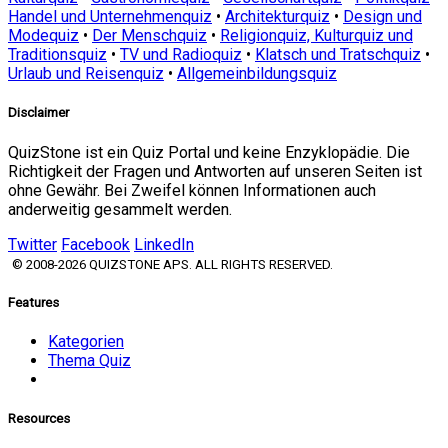
Handel und Unternehmenquiz
•
Architekturquiz
•
Design und
Modequiz
•
Der Menschquiz
•
Religionquiz, Kulturquiz und
Traditionsquiz
•
TV und Radioquiz
•
Klatsch und Tratschquiz
•
Urlaub und Reisenquiz
•
Allgemeinbildungsquiz
Disclaimer
QuizStone ist ein Quiz Portal und keine Enzyklopädie. Die
Richtigkeit der Fragen und Antworten auf unseren Seiten ist
ohne Gewähr. Bei Zweifel können Informationen auch
anderweitig gesammelt werden.
Twitter
Facebook
LinkedIn
© 2008-2026 QUIZSTONE APS. ALL RIGHTS RESERVED.
Features
Kategorien
Thema Quiz
Resources