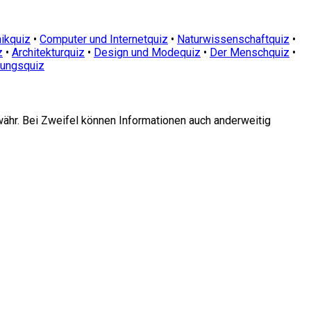
ikquiz
•
Computer und Internetquiz
•
Naturwissenschaftquiz
•
z
•
Architekturquiz
•
Design und Modequiz
•
Der Menschquiz
•
dungsquiz
währ. Bei Zweifel können Informationen auch anderweitig