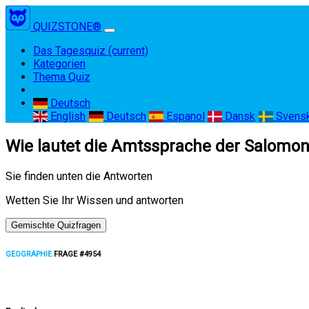
QUIZSTONE®
Das Tagesquiz
(current)
Kategorien
Thema Quiz
Deutsch
English
Deutsch
Espanol
Dansk
Svens
Wie lautet die Amtssprache der Salomo
Sie finden unten die Antworten
Wetten Sie Ihr Wissen und antworten
Gemischte Quizfragen
GEOGRAPHIE
FRAGE #4954