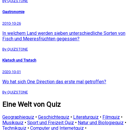
By QUIZSTONE
Gastronomie
2010-10-26
In welchem Land werden sieben unterschiedliche Sorten von
Fisch und Meeresfrüchten gegessen?
By QUIZSTONE
Klatsch und Tratsch
2020-10-01
Wo hat sich One Direction das erste mal getroffen?
By QUIZSTONE
Eine Welt von Quiz
Geographiequiz
•
Geschichtequiz
•
Literaturquiz
•
Filmquiz
•
Musikquiz
•
Sport und Freizeit Quiz
•
Natur und Biologiequiz
•
Technikquiz
•
Computer und Internetquiz
•