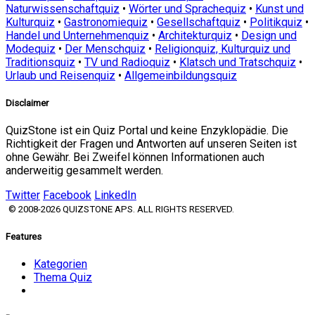
Naturwissenschaftquiz
•
Wörter und Sprachequiz
•
Kunst und
Kulturquiz
•
Gastronomiequiz
•
Gesellschaftquiz
•
Politikquiz
•
Handel und Unternehmenquiz
•
Architekturquiz
•
Design und
Modequiz
•
Der Menschquiz
•
Religionquiz, Kulturquiz und
Traditionsquiz
•
TV und Radioquiz
•
Klatsch und Tratschquiz
•
Urlaub und Reisenquiz
•
Allgemeinbildungsquiz
Disclaimer
QuizStone ist ein Quiz Portal und keine Enzyklopädie. Die
Richtigkeit der Fragen und Antworten auf unseren Seiten ist
ohne Gewähr. Bei Zweifel können Informationen auch
anderweitig gesammelt werden.
Twitter
Facebook
LinkedIn
© 2008-2026 QUIZSTONE APS. ALL RIGHTS RESERVED.
Features
Kategorien
Thema Quiz