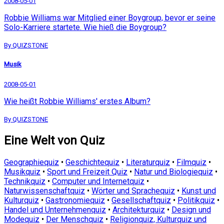
2008-05-01
Robbie Williams war Mitglied einer Boygroup, bevor er seine
Solo-Karriere startete. Wie hieß die Boygroup?
By QUIZSTONE
Musik
2008-05-01
Wie heißt Robbie Williams' erstes Album?
By QUIZSTONE
Eine Welt von Quiz
Geographiequiz
•
Geschichtequiz
•
Literaturquiz
•
Filmquiz
•
Musikquiz
•
Sport und Freizeit Quiz
•
Natur und Biologiequiz
•
Technikquiz
•
Computer und Internetquiz
•
Naturwissenschaftquiz
•
Wörter und Sprachequiz
•
Kunst und
Kulturquiz
•
Gastronomiequiz
•
Gesellschaftquiz
•
Politikquiz
•
Handel und Unternehmenquiz
•
Architekturquiz
•
Design und
Modequiz
•
Der Menschquiz
•
Religionquiz, Kulturquiz und