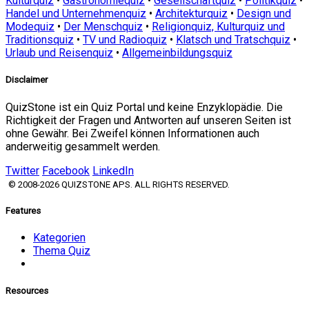
Kulturquiz
•
Gastronomiequiz
•
Gesellschaftquiz
•
Politikquiz
•
Handel und Unternehmenquiz
•
Architekturquiz
•
Design und
Modequiz
•
Der Menschquiz
•
Religionquiz, Kulturquiz und
Traditionsquiz
•
TV und Radioquiz
•
Klatsch und Tratschquiz
•
Urlaub und Reisenquiz
•
Allgemeinbildungsquiz
Disclaimer
QuizStone ist ein Quiz Portal und keine Enzyklopädie. Die
Richtigkeit der Fragen und Antworten auf unseren Seiten ist
ohne Gewähr. Bei Zweifel können Informationen auch
anderweitig gesammelt werden.
Twitter
Facebook
LinkedIn
© 2008-2026 QUIZSTONE APS. ALL RIGHTS RESERVED.
Features
Kategorien
Thema Quiz
Resources