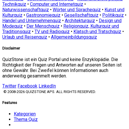
Technikquiz
•
Computer und Internetquiz
•
Naturwissenschaftquiz
•
Wörter und Sprachequiz
•
Kunst und
Kulturquiz
•
Gastronomiequiz
•
Gesellschaftquiz
•
Politikquiz
•
Handel und Unternehmenquiz
•
Architekturquiz
•
Design und
Modequiz
•
Der Menschquiz
•
Religionquiz, Kulturquiz und
Traditionsquiz
•
TV und Radioquiz
•
Klatsch und Tratschquiz
•
Urlaub und Reisenquiz
•
Allgemeinbildungsquiz
Disclaimer
QuizStone ist ein Quiz Portal und keine Enzyklopädie. Die
Richtigkeit der Fragen und Antworten auf unseren Seiten ist
ohne Gewähr. Bei Zweifel können Informationen auch
anderweitig gesammelt werden.
Twitter
Facebook
LinkedIn
© 2008-2026 QUIZSTONE APS. ALL RIGHTS RESERVED.
Features
Kategorien
Thema Quiz