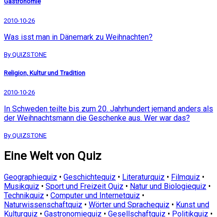
Gastronomie
2010-10-26
Was isst man in Dänemark zu Weihnachten?
By QUIZSTONE
Religion, Kultur und Tradition
2010-10-26
In Schweden teilte bis zum 20. Jahrhundert jemand anders als
der Weihnachtsmann die Geschenke aus. Wer war das?
By QUIZSTONE
Eine Welt von Quiz
Geographiequiz
•
Geschichtequiz
•
Literaturquiz
•
Filmquiz
•
Musikquiz
•
Sport und Freizeit Quiz
•
Natur und Biologiequiz
•
Technikquiz
•
Computer und Internetquiz
•
Naturwissenschaftquiz
•
Wörter und Sprachequiz
•
Kunst und
Kulturquiz
•
Gastronomiequiz
•
Gesellschaftquiz
•
Politikquiz
•