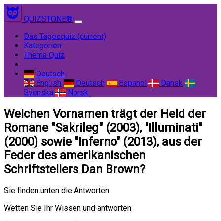
QUIZSTONE®
Das Tagesquiz
(current)
Kategorien
Thema Quiz
Deutsch
English
Deutsch
Espanol
Dansk
Svenska
Norsk
Welchen Vornamen trägt der Held der
Romane "Sakrileg" (2003), "Illuminati"
(2000) sowie "Inferno" (2013), aus der
Feder des amerikanischen
Schriftstellers Dan Brown?
Sie finden unten die Antworten
Wetten Sie Ihr Wissen und antworten