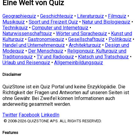
Eine Welt von Quiz
Geographiequiz
•
Geschichtequiz
•
Literaturquiz
•
Filmquiz
•
Musikquiz
•
Sport und Freizeit Quiz
•
Natur und Biologiequiz
•
Technikquiz
•
Computer und Internetquiz
•
Naturwissenschaftquiz
•
Wörter und Sprachequiz
•
Kunst und
Kulturquiz
•
Gastronomiequiz
•
Gesellschaftquiz
•
Politikquiz
•
Handel und Unternehmenquiz
•
Architekturquiz
•
Design und
Modequiz
•
Der Menschquiz
•
Religionquiz, Kulturquiz und
Traditionsquiz
•
TV und Radioquiz
•
Klatsch und Tratschquiz
•
Urlaub und Reisenquiz
•
Allgemeinbildungsquiz
Disclaimer
QuizStone ist ein Quiz Portal und keine Enzyklopädie. Die
Richtigkeit der Fragen und Antworten auf unseren Seiten ist
ohne Gewähr. Bei Zweifel können Informationen auch
anderweitig gesammelt werden.
Twitter
Facebook
LinkedIn
© 2008-2026 QUIZSTONE APS. ALL RIGHTS RESERVED.
Features