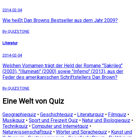
2014-02-04
Wie heißt Dan Browns Bestseller aus dem Jahr 2009?
By QUIZSTONE
Literatur
2014-02-04
Welchen Vornamen trägt der Held der Romane "Sakrileg"
(2003), "Illuminati" (2000) sowie "Inferno" (2013), aus der
Feder des amerikanischen Schriftstellers Dan Brown?
By QUIZSTONE
Eine Welt von Quiz
Geographiequiz
•
Geschichtequiz
•
Literaturquiz
•
Filmquiz
•
Musikquiz
•
Sport und Freizeit Quiz
•
Natur und Biologiequiz
•
Technikquiz
•
Computer und Internetquiz
•
Naturwissenschaftquiz
•
Wörter und Sprachequiz
•
Kunst und