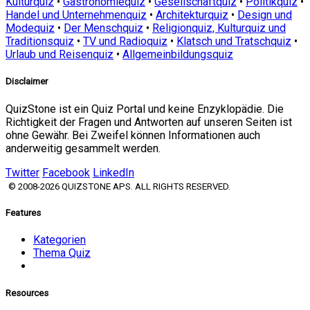
Kulturquiz
•
Gastronomiequiz
•
Gesellschaftquiz
•
Politikquiz
•
Handel und Unternehmenquiz
•
Architekturquiz
•
Design und
Modequiz
•
Der Menschquiz
•
Religionquiz, Kulturquiz und
Traditionsquiz
•
TV und Radioquiz
•
Klatsch und Tratschquiz
•
Urlaub und Reisenquiz
•
Allgemeinbildungsquiz
Disclaimer
QuizStone ist ein Quiz Portal und keine Enzyklopädie. Die
Richtigkeit der Fragen und Antworten auf unseren Seiten ist
ohne Gewähr. Bei Zweifel können Informationen auch
anderweitig gesammelt werden.
Twitter
Facebook
LinkedIn
© 2008-2026 QUIZSTONE APS. ALL RIGHTS RESERVED.
Features
Kategorien
Thema Quiz
Resources