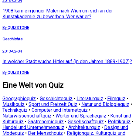
2013-02-04
1908 kam ein junger Maler nach Wien um sich an der
Kunstakademie zu bewerben. Wer war er?
By QUIZSTONE
Geschichte
2013-02-04
In welcher Stadt wuchs Hitler auf (in den Jahren 1889-1907)?
By QUIZSTONE
Eine Welt von Quiz
Geographiequiz
•
Geschichtequiz
•
Literaturquiz
•
Filmquiz
•
Musikquiz
•
Sport und Freizeit Quiz
•
Natur und Biologiequiz
•
Technikquiz
•
Computer und Internetquiz
•
Naturwissenschaftquiz
•
Wörter und Sprachequiz
•
Kunst und
Kulturquiz
•
Gastronomiequiz
•
Gesellschaftquiz
•
Politikquiz
•
Handel und Unternehmenquiz
•
Architekturquiz
•
Design und
Modequiz
•
Der Menschquiz
•
Religionquiz, Kulturquiz und