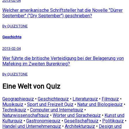
2013-02-04
Welcher amerikanische Schriftsteller hat die Novelle "Dürrer
September" ("Dry September") geschrieben?
By QUIZSTONE
Geschichte
2013-02-04
Wer führte die britische Verteidigung bei der Belagerung von
Mafeking im Zweiten Burenkrieg?
By QUIZSTONE
Eine Welt von Quiz
Geographiequiz
•
Geschichtequiz
•
Literaturquiz
•
Filmquiz
•
Musikquiz
•
Sport und Freizeit Quiz
•
Natur und Biologiequiz
•
Technikquiz
•
Computer und Internetquiz
•
Naturwissenschaftquiz
•
Wörter und Sprachequiz
•
Kunst und
Kulturquiz
•
Gastronomiequiz
•
Gesellschaftquiz
•
Politikquiz
•
Handel und Unternehmenquiz
•
Architekturquiz
•
Design und