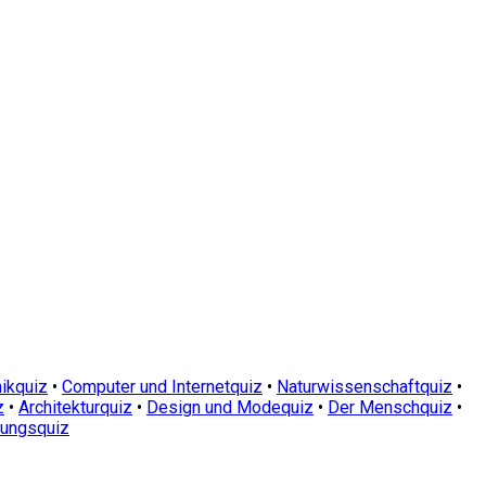
ikquiz
•
Computer und Internetquiz
•
Naturwissenschaftquiz
•
z
•
Architekturquiz
•
Design und Modequiz
•
Der Menschquiz
•
dungsquiz