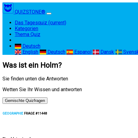
QUIZSTONE®
Das Tagesquiz
(current)
Kategorien
Thema Quiz
Deutsch
English
Deutsch
Espanol
Dansk
Svens
Was ist ein Holm?
Sie finden unten die Antworten
Wetten Sie Ihr Wissen und antworten
Gemischte Quizfragen
GEOGRAPHIE
FRAGE #11448