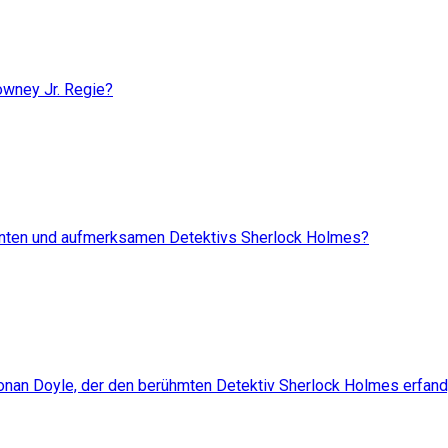
owney Jr. Regie?
oganten und aufmerksamen Detektivs Sherlock Holmes?
r Conan Doyle, der den berühmten Detektiv Sherlock Holmes erfan