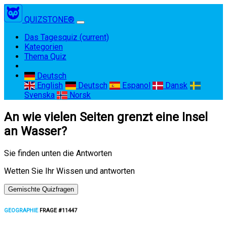
QUIZSTONE®
Das Tagesquiz
(current)
Kategorien
Thema Quiz
Deutsch
English
Deutsch
Espanol
Dansk
Svenska
Norsk
An wie vielen Seiten grenzt eine Insel
an Wasser?
Sie finden unten die Antworten
Wetten Sie Ihr Wissen und antworten
Gemischte Quizfragen
GEOGRAPHIE
FRAGE #11447