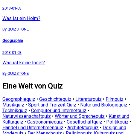
2013-01-03
Was ist ein Holm?
By QUIZSTONE
Geographie
2013-01-03
Was ist keine Insel?
By QUIZSTONE
Eine Welt von Quiz
Geographiequiz
•
Geschichtequiz
•
Literaturquiz
•
Filmquiz
•
Musikquiz
•
Sport und Freizeit Quiz
•
Natur und Biologiequiz
•
Technikquiz
•
Computer und Internetquiz
•
Naturwissenschaftquiz
•
Wörter und Sprachequiz
•
Kunst und
Kulturquiz
•
Gastronomiequiz
•
Gesellschaftquiz
•
Politikquiz
•
Handel und Unternehmenquiz
•
Architekturquiz
•
Design und
Modequiz
•
Der Menschquiz
•
Religionquiz, Kulturquiz und