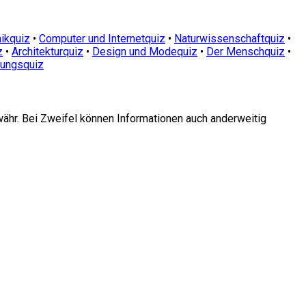
ikquiz
•
Computer und Internetquiz
•
Naturwissenschaftquiz
•
z
•
Architekturquiz
•
Design und Modequiz
•
Der Menschquiz
•
dungsquiz
währ. Bei Zweifel können Informationen auch anderweitig