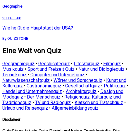
Geographie
2008-11-06
Wie heißt die Hauptstadt der USA?
By QUIZSTONE
Eine Welt von Quiz
Geographiequiz
•
Geschichtequiz
•
Literaturquiz
•
Filmquiz
•
Musikquiz
•
Sport und Freizeit Quiz
•
Natur und Biologiequiz
•
Technikquiz
•
Computer und Internetquiz
•
Naturwissenschaftquiz
•
Wörter und Sprachequiz
•
Kunst und
Kulturquiz
•
Gastronomiequiz
•
Gesellschaftquiz
•
Politikquiz
•
Handel und Unternehmenquiz
•
Architekturquiz
•
Design und
Modequiz
•
Der Menschquiz
•
Religionquiz, Kulturquiz und
Traditionsquiz
•
TV und Radioquiz
•
Klatsch und Tratschquiz
•
Urlaub und Reisenquiz
•
Allgemeinbildungsquiz
Disclaimer