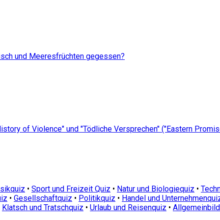
Fisch und Meeresfrüchten gegessen?
A History of Violence" und "Tödliche Versprechen" ("Eastern Promi
sikquiz
•
Sport und Freizeit Quiz
•
Natur und Biologiequiz
•
Techn
iz
•
Gesellschaftquiz
•
Politikquiz
•
Handel und Unternehmenqui
•
Klatsch und Tratschquiz
•
Urlaub und Reisenquiz
•
Allgemeinbil