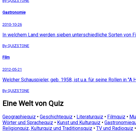
By QUIZSTONE
Gastronomie
2010-10-26
In welchem Land werden sieben unterschiedliche Sorten von 
By QUIZSTONE
Film
2012-05-21
Welcher Schauspieler, geb. 1958, ist u.a. für seine Rollen in "
By QUIZSTONE
Eine Welt von Quiz
Geographiequiz
•
Geschichtequiz
•
Literaturquiz
•
Filmquiz
•
Mu
Wörter und Sprachequiz
•
Kunst und Kulturquiz
•
Gastronomiequ
Religionquiz, Kulturquiz und Traditionsquiz
•
TV und Radioquiz