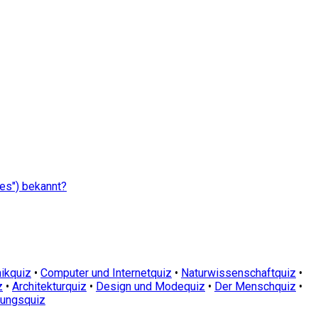
ses") bekannt?
ikquiz
•
Computer und Internetquiz
•
Naturwissenschaftquiz
•
z
•
Architekturquiz
•
Design und Modequiz
•
Der Menschquiz
•
dungsquiz