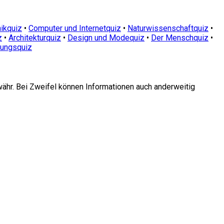
ikquiz
•
Computer und Internetquiz
•
Naturwissenschaftquiz
•
z
•
Architekturquiz
•
Design und Modequiz
•
Der Menschquiz
•
dungsquiz
währ. Bei Zweifel können Informationen auch anderweitig