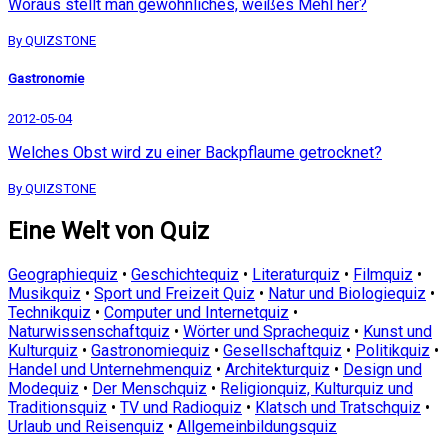
Woraus stellt man gewöhnliches, weißes Mehl her?
By QUIZSTONE
Gastronomie
2012-05-04
Welches Obst wird zu einer Backpflaume getrocknet?
By QUIZSTONE
Eine Welt von Quiz
Geographiequiz
•
Geschichtequiz
•
Literaturquiz
•
Filmquiz
•
Musikquiz
•
Sport und Freizeit Quiz
•
Natur und Biologiequiz
•
Technikquiz
•
Computer und Internetquiz
•
Naturwissenschaftquiz
•
Wörter und Sprachequiz
•
Kunst und
Kulturquiz
•
Gastronomiequiz
•
Gesellschaftquiz
•
Politikquiz
•
Handel und Unternehmenquiz
•
Architekturquiz
•
Design und
Modequiz
•
Der Menschquiz
•
Religionquiz, Kulturquiz und
Traditionsquiz
•
TV und Radioquiz
•
Klatsch und Tratschquiz
•
Urlaub und Reisenquiz
•
Allgemeinbildungsquiz