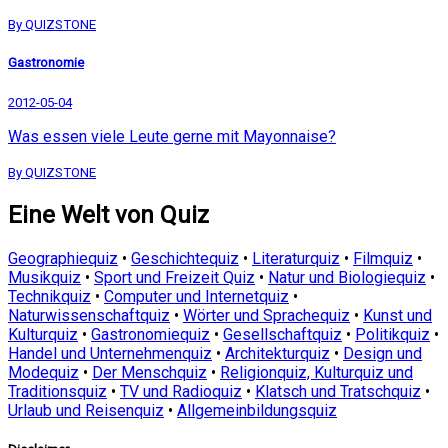
By QUIZSTONE
Gastronomie
2012-05-04
Was essen viele Leute gerne mit Mayonnaise?
By QUIZSTONE
Eine Welt von Quiz
Geographiequiz
•
Geschichtequiz
•
Literaturquiz
•
Filmquiz
•
Musikquiz
•
Sport und Freizeit Quiz
•
Natur und Biologiequiz
•
Technikquiz
•
Computer und Internetquiz
•
Naturwissenschaftquiz
•
Wörter und Sprachequiz
•
Kunst und
Kulturquiz
•
Gastronomiequiz
•
Gesellschaftquiz
•
Politikquiz
•
Handel und Unternehmenquiz
•
Architekturquiz
•
Design und
Modequiz
•
Der Menschquiz
•
Religionquiz, Kulturquiz und
Traditionsquiz
•
TV und Radioquiz
•
Klatsch und Tratschquiz
•
Urlaub und Reisenquiz
•
Allgemeinbildungsquiz