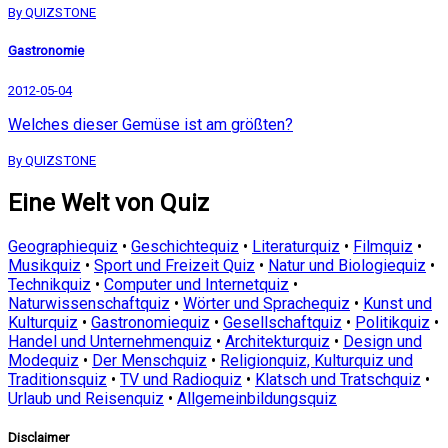
By QUIZSTONE
Gastronomie
2012-05-04
Welches dieser Gemüse ist am größten?
By QUIZSTONE
Eine Welt von Quiz
Geographiequiz
•
Geschichtequiz
•
Literaturquiz
•
Filmquiz
•
Musikquiz
•
Sport und Freizeit Quiz
•
Natur und Biologiequiz
•
Technikquiz
•
Computer und Internetquiz
•
Naturwissenschaftquiz
•
Wörter und Sprachequiz
•
Kunst und
Kulturquiz
•
Gastronomiequiz
•
Gesellschaftquiz
•
Politikquiz
•
Handel und Unternehmenquiz
•
Architekturquiz
•
Design und
Modequiz
•
Der Menschquiz
•
Religionquiz, Kulturquiz und
Traditionsquiz
•
TV und Radioquiz
•
Klatsch und Tratschquiz
•
Urlaub und Reisenquiz
•
Allgemeinbildungsquiz
Disclaimer