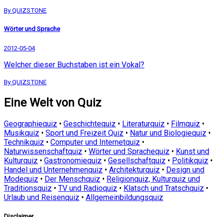
By QUIZSTONE
Wörter und Sprache
2012-05-04
Welcher dieser Buchstaben ist ein Vokal?
By QUIZSTONE
Eine Welt von Quiz
Geographiequiz
•
Geschichtequiz
•
Literaturquiz
•
Filmquiz
•
Musikquiz
•
Sport und Freizeit Quiz
•
Natur und Biologiequiz
•
Technikquiz
•
Computer und Internetquiz
•
Naturwissenschaftquiz
•
Wörter und Sprachequiz
•
Kunst und
Kulturquiz
•
Gastronomiequiz
•
Gesellschaftquiz
•
Politikquiz
•
Handel und Unternehmenquiz
•
Architekturquiz
•
Design und
Modequiz
•
Der Menschquiz
•
Religionquiz, Kulturquiz und
Traditionsquiz
•
TV und Radioquiz
•
Klatsch und Tratschquiz
•
Urlaub und Reisenquiz
•
Allgemeinbildungsquiz
Disclaimer