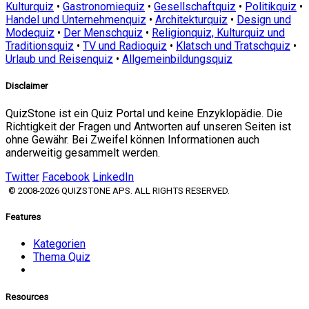
Kulturquiz
•
Gastronomiequiz
•
Gesellschaftquiz
•
Politikquiz
•
Handel und Unternehmenquiz
•
Architekturquiz
•
Design und
Modequiz
•
Der Menschquiz
•
Religionquiz, Kulturquiz und
Traditionsquiz
•
TV und Radioquiz
•
Klatsch und Tratschquiz
•
Urlaub und Reisenquiz
•
Allgemeinbildungsquiz
Disclaimer
QuizStone ist ein Quiz Portal und keine Enzyklopädie. Die
Richtigkeit der Fragen und Antworten auf unseren Seiten ist
ohne Gewähr. Bei Zweifel können Informationen auch
anderweitig gesammelt werden.
Twitter
Facebook
LinkedIn
© 2008-2026 QUIZSTONE APS. ALL RIGHTS RESERVED.
Features
Kategorien
Thema Quiz
Resources