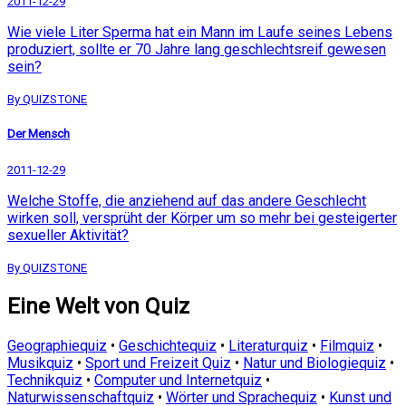
2011-12-29
Wie viele Liter Sperma hat ein Mann im Laufe seines Lebens
produziert, sollte er 70 Jahre lang geschlechtsreif gewesen
sein?
By QUIZSTONE
Der Mensch
2011-12-29
Welche Stoffe, die anziehend auf das andere Geschlecht
wirken soll, versprüht der Körper um so mehr bei gesteigerter
sexueller Aktivität?
By QUIZSTONE
Eine Welt von Quiz
Geographiequiz
•
Geschichtequiz
•
Literaturquiz
•
Filmquiz
•
Musikquiz
•
Sport und Freizeit Quiz
•
Natur und Biologiequiz
•
Technikquiz
•
Computer und Internetquiz
•
Naturwissenschaftquiz
•
Wörter und Sprachequiz
•
Kunst und