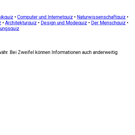
ikquiz
•
Computer und Internetquiz
•
Naturwissenschaftquiz
•
z
•
Architekturquiz
•
Design und Modequiz
•
Der Menschquiz
•
dungsquiz
währ. Bei Zweifel können Informationen auch anderweitig