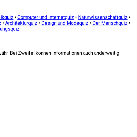
ikquiz
•
Computer und Internetquiz
•
Naturwissenschaftquiz
•
z
•
Architekturquiz
•
Design und Modequiz
•
Der Menschquiz
•
dungsquiz
währ. Bei Zweifel können Informationen auch anderweitig