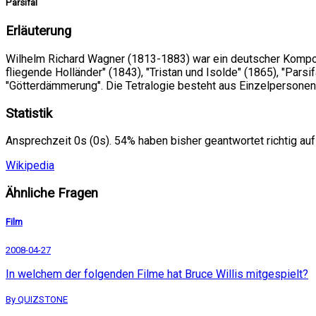
Parsifal
Erläuterung
Wilhelm Richard Wagner (1813-1883) war ein deutscher Komponi
fliegende Holländer" (1843), "Tristan und Isolde" (1865), "Parsi
"Götterdämmerung". Die Tetralogie besteht aus Einzelpersonen
Statistik
Ansprechzeit 0s (0s). 54% haben bisher geantwortet richtig auf
Wikipedia
Ähnliche Fragen
Film
2008-04-27
In welchem der folgenden Filme hat Bruce Willis mitgespielt?
By QUIZSTONE