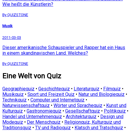
Wie heißt die Künstlerin?
By QUIZSTONE
Musik
2011-03-03
Dieser amerikanische Schauspieler und Rapper hat ein Haus
in einem skandinavischen Land. Welches?
By QUIZSTONE
Eine Welt von Quiz
Geographiequiz
•
Geschichtequiz
•
Literaturquiz
•
Filmquiz
•
Musikquiz
•
Sport und Freizeit Quiz
•
Natur und Biologiequiz
•
Technikquiz
•
Computer und Internetquiz
•
Naturwissenschaftquiz
•
Wörter und Sprachequiz
•
Kunst und
Kulturquiz
•
Gastronomiequiz
•
Gesellschaftquiz
•
Politikquiz
•
Handel und Unternehmenquiz
•
Architekturquiz
•
Design und
Modequiz
•
Der Menschquiz
•
Religionquiz, Kulturquiz und
Traditionsquiz
•
TV und Radioquiz
•
Klatsch und Tratschquiz
•