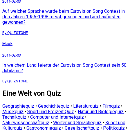
2011-02-03
Auf welcher Sprache wurde beim Eurovision Song Contest in
den Jahren 1956-1998 meist gesungen und am häufigsten
gewonnen?
By QUIZSTONE
Musik
2011-02-03
In welchem Land feierte der Eurovision Song Contest sein 50.
Jubiläum?
By QUIZSTONE
Eine Welt von Quiz
Geographiequiz
•
Geschichtequiz
•
Literaturquiz
•
Filmquiz
•
Musikquiz
•
Sport und Freizeit Quiz
•
Natur und Biologiequiz
•
Technikquiz
•
Computer und Internetquiz
•
Naturwissenschaftquiz
•
Wörter und Sprachequiz
•
Kunst und
Kulturquiz
•
Gastronomiequiz
•
Gesellschaftquiz
•
Politikquiz
•